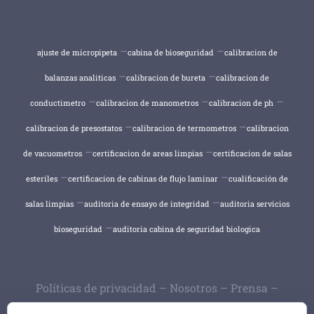
–
–
ajuste de micropipeta
cabina de bioseguridad
calibracion de
–
–
balanzas analiticas
calibracion de bureta
calibracion de
–
–
–
conductimetro
calibracion de manometros
calibracion de ph
–
–
calibracion de presostatos
calibracion de termometros
calibracion
–
–
de vacuometros
certificacion de areas limpias
certificacion de salas
–
–
esteriles
certificacion de cabinas de flujo laminar
cualificación de
–
–
salas limpias
auditoria de ensayo de integridad
auditoria servicios
–
bioseguridad
auditoria cabina de seguridad biologica
Políticas de privacidad
–
Nosotros
–
Prensa
–
Trabaja con nosotros